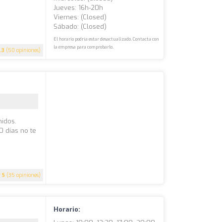
Jueves: 16h-20h
Viernes: (closed)
Sábado: (closed)
El horario podría estar desactualizado. Contacta con
la empresa para comprobarlo.
.3
(50 opiniones)
nidos.
0 días no te
5
(35 opiniones)
Horario: