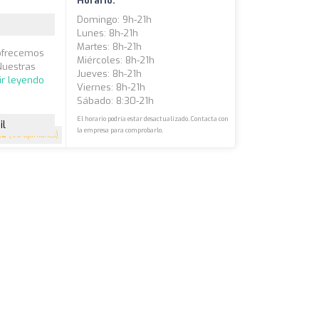
Horario:
Domingo: 9h-21h
Lunes: 8h-21h
Martes: 8h-21h
 ofrecemos
Miércoles: 8h-21h
 Nuestras
Jueves: 8h-21h
ir leyendo
Viernes: 8h-21h
Sábado: 8:30-21h
El horario podría estar desactualizado. Contacta con
il
la empresa para comprobarlo.
.8
(90 opiniones)