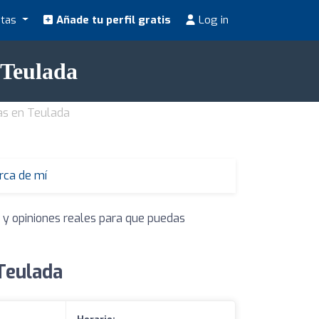
stas
Añade tu perfil gratis
Log in
 Teulada
tas en Teulada
erca de mí
s y opiniones reales para que puedas
 Teulada