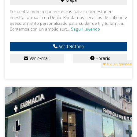
Mapa
Encuentra todo lo que necesitas para tu bienestar en
nuestra farmacia en Denia. Brindamos servicios de calidad y
asesoramiento personalizado para cuidar de ti y tu familia.
Contamos con un amplio surt...
Seguir leyendo
Ver teléfono
Ver e-mail
Horario
4.2
(45 opiniones)