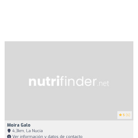
5
(6)
Moira Galo
4,3km, La Nucía
Ver información y datos de contacto