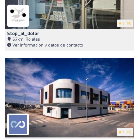
5
(19)
Stop_al_dolor
6,7km, Rojales
Ver información y datos de contacto
5
(15)