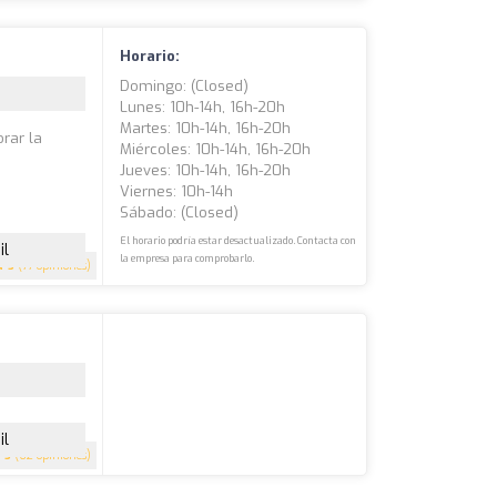
Horario:
Domingo: (closed)
Lunes: 10h-14h, 16h-20h
Martes: 10h-14h, 16h-20h
rar la
Miércoles: 10h-14h, 16h-20h
Jueves: 10h-14h, 16h-20h
Viernes: 10h-14h
Sábado: (closed)
El horario podría estar desactualizado. Contacta con
il
la empresa para comprobarlo.
5
(77 opiniones)
il
5
(62 opiniones)