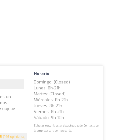
Horario:
Domingo: (closed)
Lunes: 8h-21h
Martes: (closed)
 es un
Miércoles: 8h-21h
emos
Jueves: 8h-21h
bjetiv...
Viernes: 8h-21h
Sábado: 9h-10h
El horario podría estar desactualizado. Contacta con
la empresa para comprobarlo.
5
(146 opiniones)