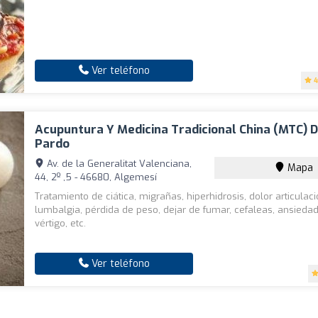
Ver teléfono
4
Acupuntura Y Medicina Tradicional China (MTC) D
Pardo
Av. de la Generalitat Valenciana,
Mapa
44, 2º ,5 - 46680, Algemesí
Tratamiento de ciática, migrañas, hiperhidrosis, dolor articulac
lumbalgia, pérdida de peso, dejar de fumar, cefaleas, ansiedad
vértigo, etc.
Ver teléfono