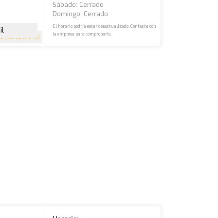
Sábado: Cerrado
Domingo: Cerrado
El horario podría estar desactualizado. Contacta con
il
la empresa para comprobarlo.
5
(122 opiniones)