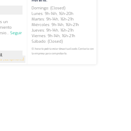
Horario:
Domingo: (closed)
Lunes: 9h-14h, 16h-20h
Martes: 9h-14h, 16h-21h
os un
Miércoles: 9h-14h, 16h-21h
amiento
Jueves: 9h-14h, 16h-21h
sio...
Seguir
Viernes: 9h-14h, 16h-21h
Sábado: (closed)
El horario podría estar desactualizado. Contacta con
la empresa para comprobarlo.
il
5
(122 opiniones)