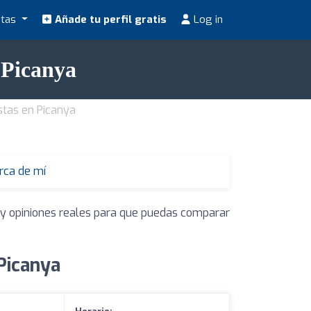
stas
Añade tu perfil gratis
Log in
 Picanya
istas en Picanya
erca de mí
s y opiniones reales para que puedas comparar
Picanya