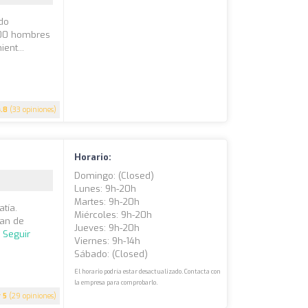
ado
800 hombres
ent...
4.8
(33 opiniones)
Horario:
Domingo: (closed)
Lunes: 9h-20h
Martes: 9h-20h
atía.
Miércoles: 9h-20h
lan de
Jueves: 9h-20h
.
Seguir
Viernes: 9h-14h
Sábado: (closed)
El horario podría estar desactualizado. Contacta con
la empresa para comprobarlo.
5
(29 opiniones)