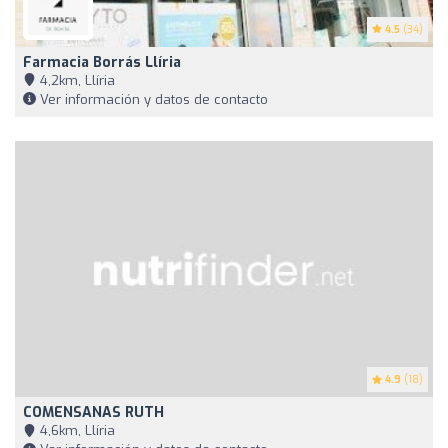
4.5
(34)
Farmacia Borrás Llíria
4,2km, Llíria
Ver información y datos de contacto
4.9
(18)
COMENSANAS RUTH
4,6km, Llíria