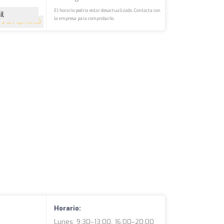
El horario podría estar desactualizado. Contacta con
il
la empresa para comprobarlo.
5
(29 opiniones)
Horario:
Lunes: 9:30–13:00, 16:00–20:00