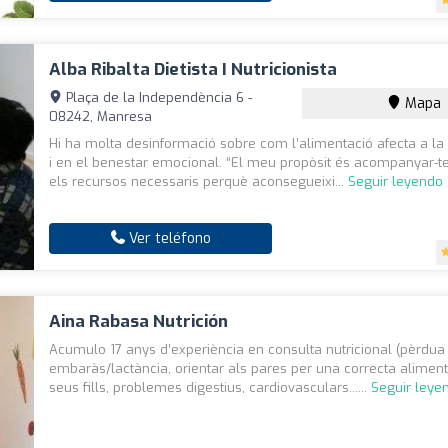
Alba Ribalta Dietista I Nutricionista
Plaça de la Independència 6 -
Mapa
08242, Manresa
Hi ha molta desinformació sobre com l’alimentació afecta a la 
i en el benestar emocional. “El meu propòsit és acompanyar-te
els recursos necessaris perquè aconsegueixi...
Seguir leyendo
Ver teléfono
Aina Rabasa Nutrición
Acumulo 17 anys d’experiència en consulta nutricional (pèrdua
embaràs/lactància, orientar als pares per una correcta aliment
seus fills, problemes digestius, cardiovasculars......
Seguir leye