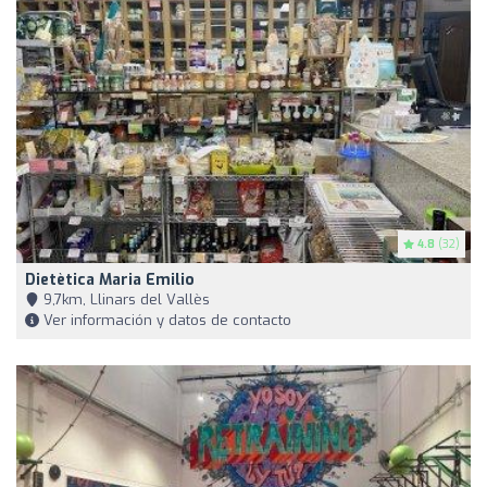
4.8
(32)
Dietètica Maria Emilio
9,7km, Llinars del Vallès
Ver información y datos de contacto