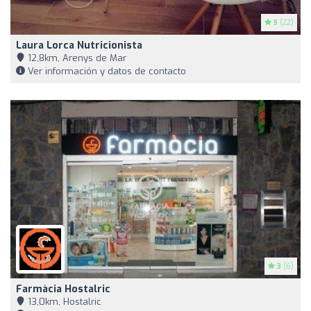
5
(22)
Laura Lorca Nutricionista
12,8km, Arenys de Mar
Ver información y datos de contacto
3
(6)
Farmàcia Hostalric
13,0km, Hostalric