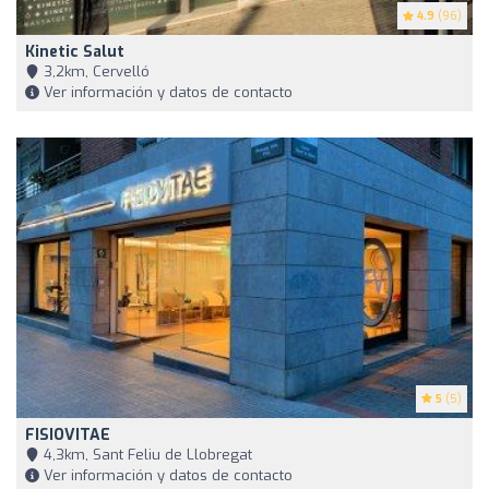
4.9
(96)
Kinetic Salut
3,2km, Cervelló
Ver información y datos de contacto
5
(5)
FISIOVITAE
4,3km, Sant Feliu de Llobregat
Ver información y datos de contacto