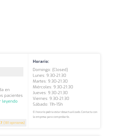
Horario:
Domingo: (closed)
Lunes: 9:30-21:30
Martes: 9:30-21:30
Miércoles: 9:30-21:30
ada en
Jueves: 9:30-21:30
os pacientes
Viernes: 9:30-21:30
r leyendo
Sábado: 11h-15h
El horario podría estar desactualizado. Contacta con
la empresa para comprobarlo.
.7
(181 opiniones)