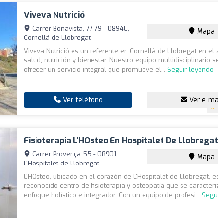
Viveva Nutrició
Carrer Bonavista, 77-79 - 08940,
Mapa
Cornellá de Llobregat
Viveva Nutrició es un referente en Cornellà de Llobregat en el
salud, nutrición y bienestar. Nuestro equipo multidisciplinario s
ofrecer un servicio integral que promueve el...
Seguir leyendo
Ver teléfono
Ver e-ma
Fisioterapia L'HOsteo En Hospitalet De Llobrega
Carrer Provença 55 - 08901,
Mapa
L'Hospitalet de Llobregat
L'HOsteo, ubicado en el corazón de L'Hospitalet de Llobregat, e
reconocido centro de fisioterapia y osteopatía que se caracteri
enfoque holístico e integrador. Con un equipo de profesi...
Segu