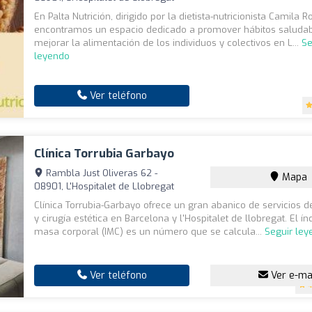
En Palta Nutrición, dirigido por la dietista-nutricionista Camila R
encontramos un espacio dedicado a promover hábitos saludab
mejorar la alimentación de los individuos y colectivos en L...
Se
leyendo
Ver teléfono
Clínica Torrubia Garbayo
Rambla Just Oliveras 62 -
Mapa
08901, L'Hospitalet de Llobregat
Clínica Torrubia-Garbayo ofrece un gran abanico de servicios 
y cirugía estética en Barcelona y l'Hospitalet de llobregat. El ín
masa corporal (IMC) es un número que se calcula...
Seguir le
Ver teléfono
Ver e-ma
4