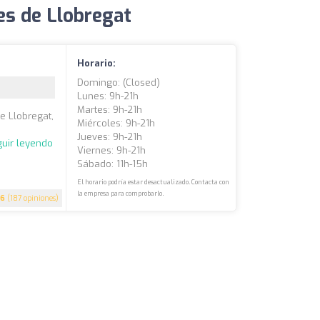
es de Llobregat
Horario:
Domingo: (closed)
Lunes: 9h-21h
Martes: 9h-21h
de Llobregat,
Miércoles: 9h-21h
n
Jueves: 9h-21h
uir leyendo
Viernes: 9h-21h
Sábado: 11h-15h
El horario podría estar desactualizado. Contacta con
la empresa para comprobarlo.
.6
(187 opiniones)