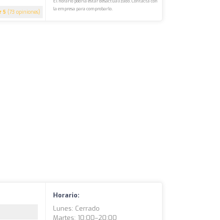
El horario podría estar desactualizado. Contacta con
la empresa para comprobarlo.
5
(73 opiniones)
Horario:
Lunes: Cerrado
Martes: 10:00–20:00