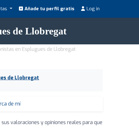
stas
Añade tu perfil gratis
Log in
ues de Llobregat
onistas en Esplugues de Llobregat
ues de Llobregat
erca de mí
 sus valoraciones y opiniones reales para que