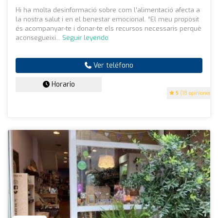
Hi ha molta desinformació sobre com l’alimentació afecta a
la nostra salut i en el benestar emocional. “El meu propòsit
és acompanyar-te i donar-te els recursos necessaris perquè
aconsegueixi...
Seguir leyendo
Ver teléfono
Horario
5
(18 opiniones)