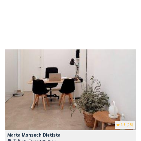
4.9
(28)
Marta Monsech Dietista
21,5km, Esparreguera