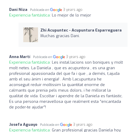
Dani Niza
3 years ago
Publicada en
Experiencia fantástica:
Lo mejor de lo mejor
Zhi Acupuntec - Acupuntura Esparreguera
Muchas gracias Dani.
Anna Martí
3 years ago
Publicada en
Experiencia fantástica:
Les instal.lacions son boniques y molt
molt netes. La Daniela , que es acupuntora , es una gran
profesional apassionada del que fa i que , a demés, t,ajuda
amb el seu ànim i energía! . Amb l,acupuntura he
aconseguit reduir moltissim la quantitat enorme de
calmants que prenia pels meus dolors, i he millorat la
qualitat de vida. Escoltar i apendre de la Daniela es fantàstic.
Es una persona meravellosa que realment esta “encantada
de poder-te ajudar”!
Josefa Aguayo
3 years ago
Publicada en
Experiencia fantástica:
Gran profesional gracias Daniela hoy