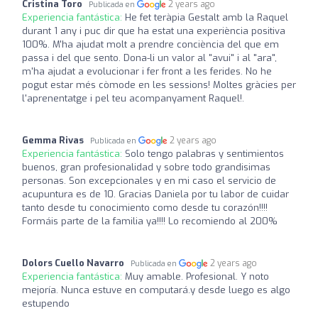
Cristina Toro
2 years ago
Publicada en
Experiencia fantástica:
He fet teràpia Gestalt amb la Raquel
durant 1 any i puc dir que ha estat una experiència positiva
100%. M'ha ajudat molt a prendre conciència del que em
passa i del que sento. Dona-li un valor al "avui" i al "ara",
m'ha ajudat a evolucionar i fer front a les ferides. No he
pogut estar més còmode en les sessions! Moltes gràcies per
l'aprenentatge i pel teu acompanyament Raquel!.
Gemma Rivas
2 years ago
Publicada en
Experiencia fantástica:
Solo tengo palabras y sentimientos
buenos, gran profesionalidad y sobre todo grandisimas
personas. Son excepcionales y en mi caso el servicio de
acupuntura es de 10. Gracias Daniela por tu labor de cuidar
tanto desde tu conocimiento como desde tu corazón!!!!
Formáis parte de la familia ya!!!! Lo recomiendo al 200%
Dolors Cuello Navarro
2 years ago
Publicada en
Experiencia fantástica:
Muy amable. Profesional. Y noto
mejoría. Nunca estuve en computará.y desde luego es algo
estupendo