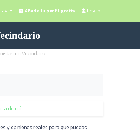
stas
Añade tu perfil gratis
Log in
Vecindario
onistas en Vecindario
erca de mí
nes y opiniones reales para que puedas