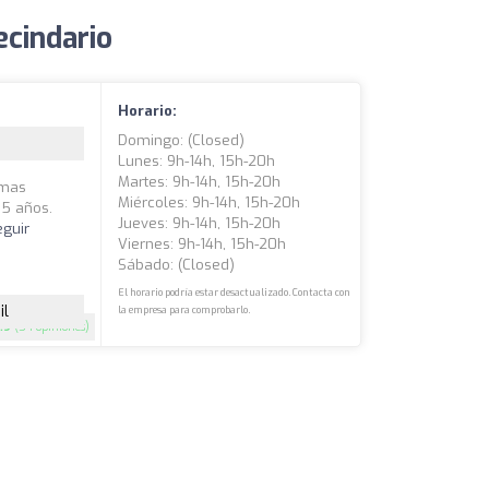
ecindario
Horario:
Domingo: (closed)
Lunes: 9h-14h, 15h-20h
Martes: 9h-14h, 15h-20h
lmas
Miércoles: 9h-14h, 15h-20h
15 años.
Jueves: 9h-14h, 15h-20h
eguir
Viernes: 9h-14h, 15h-20h
Sábado: (closed)
El horario podría estar desactualizado. Contacta con
il
la empresa para comprobarlo.
.9
(54 opiniones)