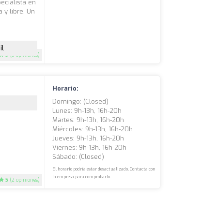
ecialista en
 y libre. Un
il
5
(3 opiniones)
Horario:
Domingo: (closed)
Lunes: 9h-13h, 16h-20h
Martes: 9h-13h, 16h-20h
Miércoles: 9h-13h, 16h-20h
Jueves: 9h-13h, 16h-20h
Viernes: 9h-13h, 16h-20h
Sábado: (closed)
El horario podría estar desactualizado. Contacta con
la empresa para comprobarlo.
5
(2 opiniones)