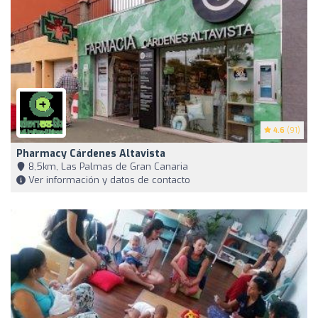
4.6
(91)
Pharmacy Cárdenes Altavista
8,5km, Las Palmas de Gran Canaria
Ver información y datos de contacto