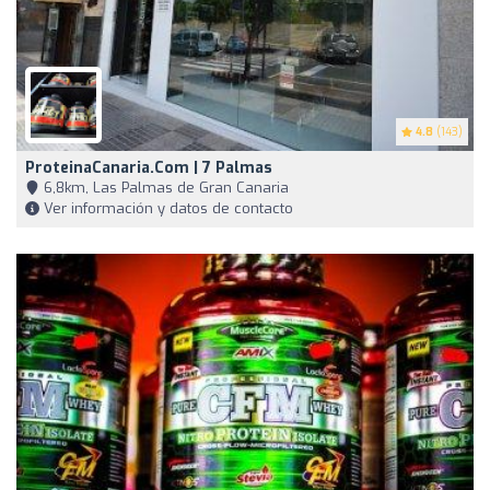
4.8
(143)
ProteinaCanaria.com | 7 Palmas
6,8km, Las Palmas de Gran Canaria
Ver información y datos de contacto