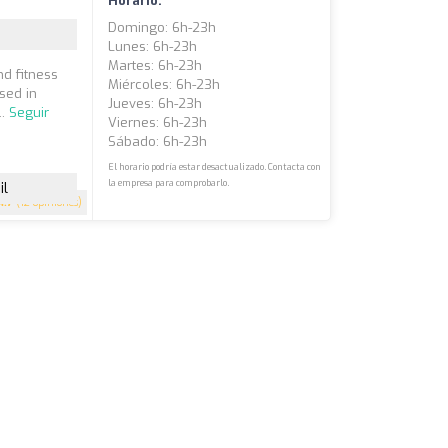
Horario:
Domingo: 6h-23h
Lunes: 6h-23h
Martes: 6h-23h
nd fitness
Miércoles: 6h-23h
sed in
Jueves: 6h-23h
..
Seguir
Viernes: 6h-23h
Sábado: 6h-23h
El horario podría estar desactualizado. Contacta con
la empresa para comprobarlo.
il
4.7
(12 opiniones)