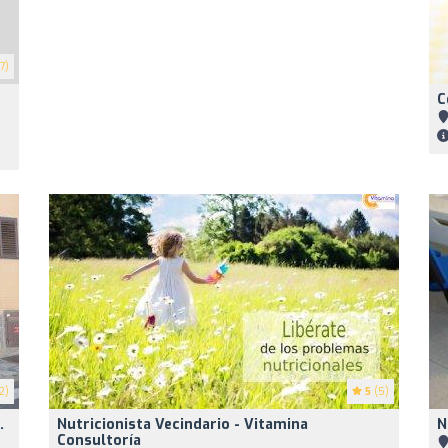
7)
C
2)
5
(5)
.
Nutricionista Vecindario - Vitamina
N
Consultoría