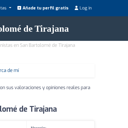
stas
Añade tu perfil gratis
Log in
tolomé de Tirajana
onistas en San Bartolomé de Tirajana
erca de mí
con sus valoraciones y opiniones reales para
lomé de Tirajana