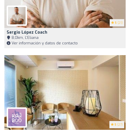
5
(21)
Sergio López Coach
8,0km, L'Eliana
Ver información y datos de contacto
5
(27)