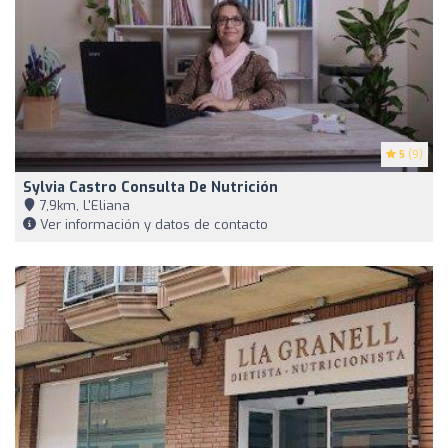
5
(9)
Sylvia Castro Consulta De Nutrición
7,9km, L'Eliana
Ver información y datos de contacto