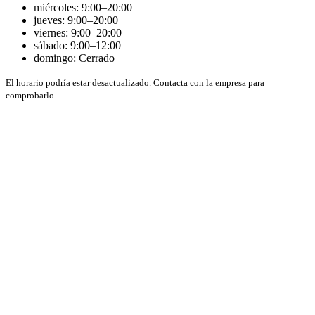
miércoles: 9:00–20:00
jueves: 9:00–20:00
viernes: 9:00–20:00
sábado: 9:00–12:00
domingo: Cerrado
El horario podría estar desactualizado. Contacta con la empresa para
comprobarlo.