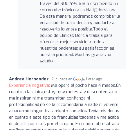
través del 900 494 618 o escribiendo un
correo electrónico a calidad@dorsia.es.
De esta manera, podremos comprobar la
veracidad de tu incidencia y ayudarte a
resolverla lo antes posible.Todo el
equipo de Clínicas Dorsia trabaja para
ofrecer el mejor servicio a todos
nuestros pacientes; su satisfacción es
nuestra prioridad. Muchas gracias, un
saludo.
Andrea Hernandez
Publicada en
1 year ago
Experiencia negativa:
Me operé el pecho hace 4 meses.En
cuanto a la clínica,estoy muy molesta y descontenta.no
me inspiran ni me transmiten confianza ni
profesionalidad,no se la recomendaría a nadie ni volveré
a hacerme ningún tratamiento con ellos.Tenía mis dudas
en cuanto a este tipo de franquicias/cadenas y me acabé
de decidir por ellos por el cirujano.En cuanto al resultado
prefiero esperar un poco más a dar mi opinión,aunque de