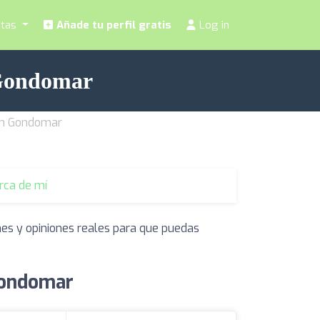
stas
Añade tu perfil gratis
Log in
 Gondomar
 en Gondomar
erca de mí
nes y opiniones reales para que puedas
 Gondomar