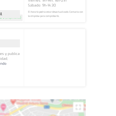
Viernes: 9h-14h, 16h-21h
Sábado: 9h-14:30
El horario podría estar desactualizado. Contacta con
il
la empresa para comprobarlo.
5
(3 opiniones)
nes y publica
idad,
endo