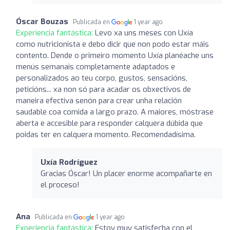
Óscar Bouzas
Publicada en
1 year ago
Experiencia fantástica:
Levo xa uns meses con Uxía
como nutricionista e debo dicir que non podo estar máis
contento. Dende o primeiro momento Uxía planéache uns
menús semanais completamente adaptados e
personalizados ao teu corpo, gustos, sensacións,
peticións... xa non só para acadar os obxectivos de
maneira efectiva senón para crear unha relación
saudable coa comida a largo prazo. A maiores, móstrase
aberta e accesible para responder calquera dúbida que
poidas ter en calquera momento. Recomendadísima.
Uxía Rodríguez
Gracias Óscar! Un placer enorme acompañarte en
el proceso!
Ana
Publicada en
1 year ago
Experiencia fantástica:
Estoy muy satisfecha con el