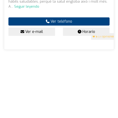
hàbits saludables, perquè la salut engloba això i molt més.
A...
Seguir leyendo
Ver teléfono
Ver e-mail
Horario
5
(11 opiniones)