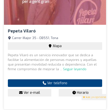
Pepeta Vilaró
Carrer Major 35 - 08551, Tona
Mapa
Pepeta Vilaró es un servicio innovador que se dedica a
facilitar la alimentación de personas mayores y aquellas
que presentan movilidad reducida o dependencia. Con el
firme compromiso de mejorar la ...
Seguir leyendo
Ver teléfono
Ver e-mail
Horario
4.8
(34 opiniones)