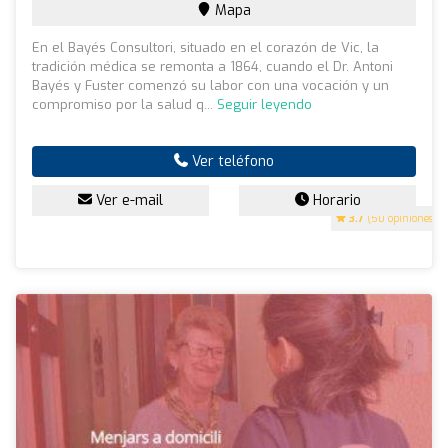
Mapa
En el Bayés Consultori, situado en el corazón de Vic, la
tradición médica se remonta a 1864, cuando el Dr. Antoni
Bayés y Fuster comenzó su labor con una vocación y un
compromiso por la salud q...
Seguir leyendo
Ver teléfono
Ver e-mail
Horario
3.7
(50 opiniones)