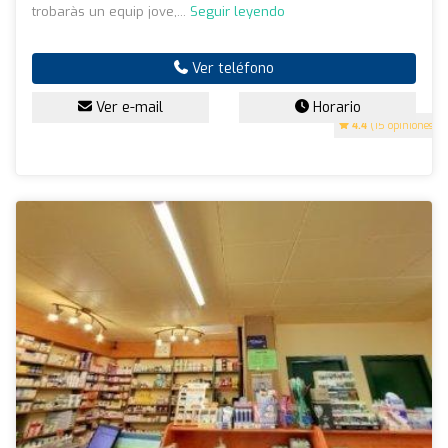
trobaràs un equip jove,...
Seguir leyendo
Ver teléfono
Ver e-mail
Horario
4.4
(15 opiniones)