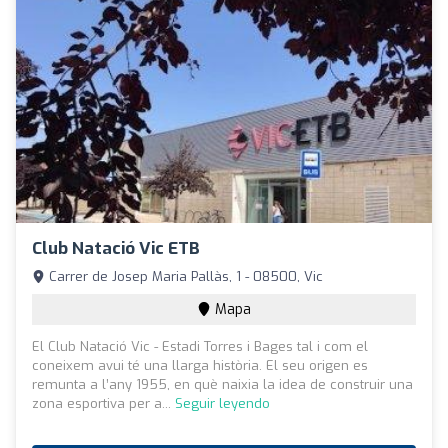
Club Natació Vic ETB
Carrer de Josep Maria Pallàs, 1 - 08500, Vic
Mapa
El Club Natació Vic - Estadi Torres i Bages tal i com el
coneixem avui té una llarga història. El seu origen es
remunta a l’any 1955, en què naixia la idea de construir una
zona esportiva per a...
Seguir leyendo