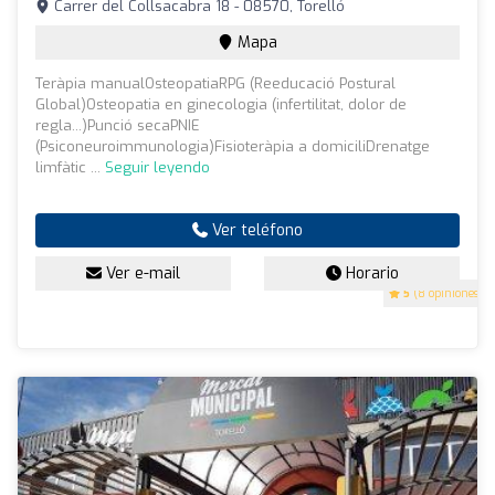
Carrer del Collsacabra 18 - 08570, Torelló
Mapa
Teràpia manualOsteopatiaRPG (Reeducació Postural
Global)Osteopatia en ginecologia (infertilitat, dolor de
regla...)Punció secaPNIE
(Psiconeuroimmunologia)Fisioteràpia a domiciliDrenatge
limfàtic ...
Seguir leyendo
Ver teléfono
Ver e-mail
Horario
5
(8 opiniones)