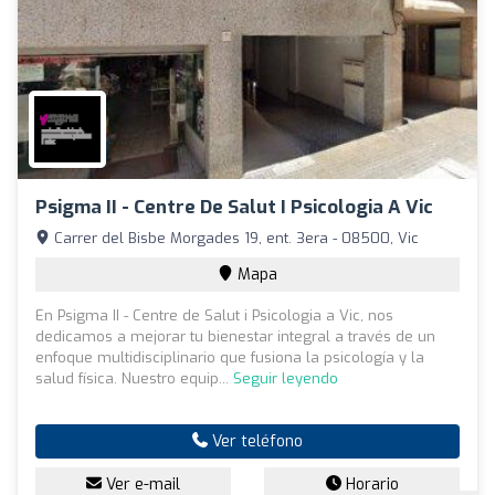
Psigma II - Centre De Salut I Psicologia A Vic
Carrer del Bisbe Morgades 19, ent. 3era - 08500, Vic
Mapa
En Psigma II - Centre de Salut i Psicologia a Vic, nos
dedicamos a mejorar tu bienestar integral a través de un
enfoque multidisciplinario que fusiona la psicología y la
salud física. Nuestro equip...
Seguir leyendo
Ver teléfono
Ver e-mail
Horario