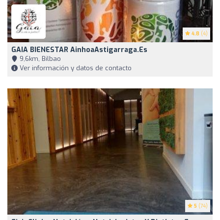
4.8
(4)
GAIA BIENESTAR AinhoaAstigarraga.es
9,6km, Bilbao
Ver información y datos de contacto
5
(74)