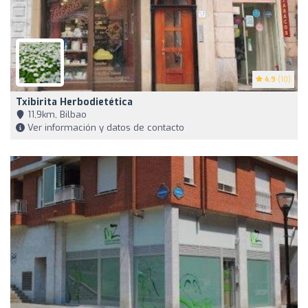
4.9
(10)
Txibirita Herbodietética
11,9km, Bilbao
Ver información y datos de contacto