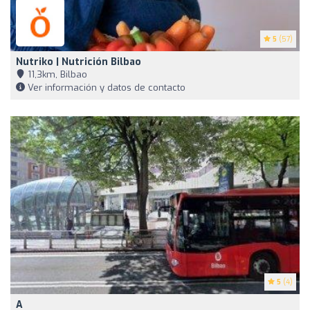
5
(57)
Nutriko | Nutrición Bilbao
11,3km, Bilbao
Ver información y datos de contacto
5
(4)
A