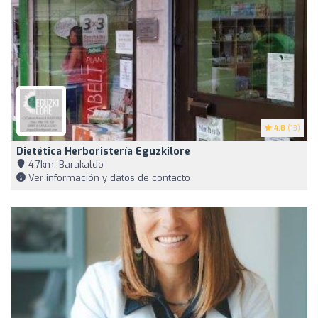
4.8
(13)
Dietética Herboristería Eguzkilore
4,7km, Barakaldo
Ver información y datos de contacto