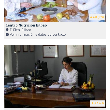
4.8
(139)
Centro Nutrición Bilbao
11,0km, Bilbao
Ver información y datos de contacto
4.9
(47)