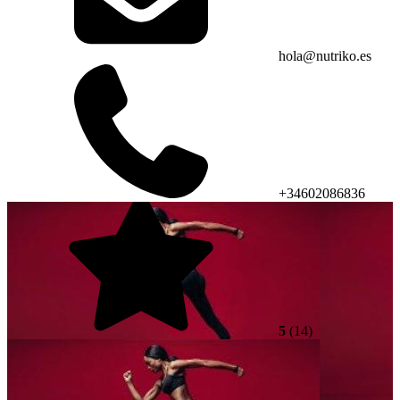
hola@nutriko.es
+34602086836
5
(14)