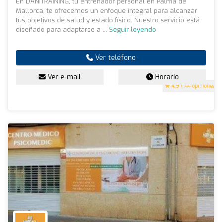
En DANITRAINING, tu entrenador personal en Palma de
Mallorca, te ofrecemos un enfoque integral para alcanzar
tus objetivos de salud y estado físico. Nuestro servicio está
diseñado para adaptarse a ...
Seguir leyendo
Ver teléfono
Ver e-mail
Horario
4.9
(144 opiniones)