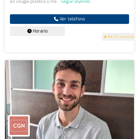
en cirugía plástica y me...
Seguir leyendo
Ver teléfono
Horario
4.4
(157 opiniones)