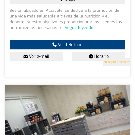
Besfor, ubicado en Albacete, se dedica a la promoción de
una vida más saludable a través de la nutrición y el
deporte. Nuestro objetivo es proporcionar a los clientes las
herramientas necesarias p...
Seguir leyendo
Ver teléfono
Ver e-mail
Horario
5
(40 opiniones)