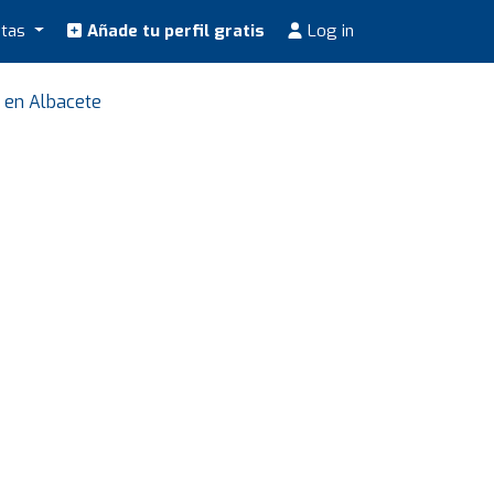
stas
Añade tu perfil gratis
Log in
s en Albacete