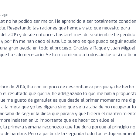
s ago
let no ha podido ser mejor. He aprendido a ser totalmente conscie
ble. Respetando las raciones que hemos visto que necesito para
del 2015 y desde entonces hasta el mes de septiembre he perdido
 por fin me han dado el alta. Lo bueno es que puedo seguir acudi
n una gran ayuda en todo el proceso. Gracias a Raque y Juan Miguel
ue ha sido necesario. Se lo recomiendo a todos...incluso si no tien
mbre de 2014, iba con un poco de desconfianza porque ya he hecho
el resultado que queria, he adelgazado lo que me habia propuesto
 que me gusto de garaulet es que desde el primer momento me di
 a la meta que yo les digera sino que se trataba de no recuperar l
cansaba de seguir la dieta que parara y que hiciera el mantenimient
mpre insisten en lo importante que es hacer con ellos el
a, la primera semana reconozco que fue dura porque al principio no
co de hambre. Pero a partir de la segunda todo fue estupendament