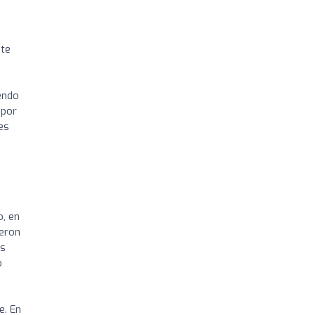
nte
endo
 por
es
, en
geron
os
o
e. En