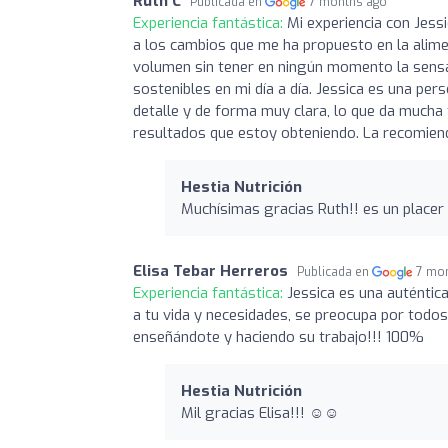
Ruth C
Publicada en
7 months ago
Experiencia fantástica:
Mi experiencia con Jess
a los cambios que me ha propuesto en la alim
volumen sin tener en ningún momento la sensa
sostenibles en mi día a día. Jessica es una pe
detalle y de forma muy clara, lo que da mucha 
resultados que estoy obteniendo. La recomiend
Hestia Nutrición
Muchísimas gracias Ruth!! es un place
Elisa Tebar Herreros
Publicada en
7 mo
Experiencia fantástica:
Jessica es una auténtic
a tu vida y necesidades, se preocupa por todos
enseñándote y haciendo su trabajo!!! 100%
Hestia Nutrición
Mil gracias Elisa!!! ☺️☺️