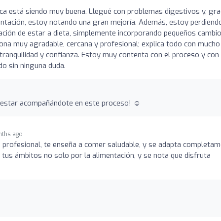
ica está siendo muy buena. Llegué con problemas digestivos y, gra
entación, estoy notando una gran mejoría. Además, estoy perdiend
ción de estar a dieta, simplemente incorporando pequeños cambi
rsona muy agradable, cercana y profesional; explica todo con mucho
tranquilidad y confianza. Estoy muy contenta con el proceso y con
o sin ninguna duda.
r estar acompañándote en este proceso! ☺️
nths ago
a profesional, te enseña a comer saludable, y se adapta completa
 tus ámbitos no solo por la alimentación, y se nota que disfruta