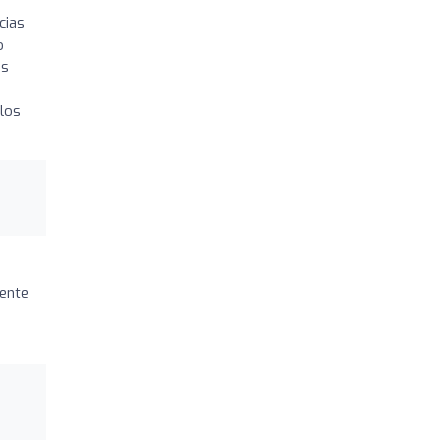
cias
o
os
 los
mente