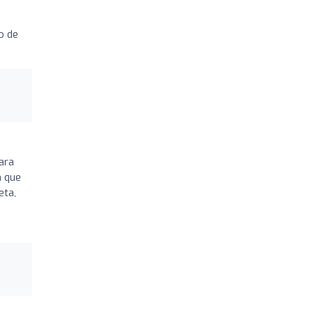
o de
ara
n que
eta,