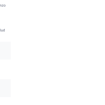
enzo
lud