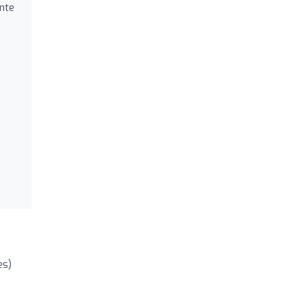
nte
es)