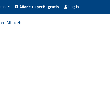
stas
Añade tu perfil gratis
Log in
s en Albacete