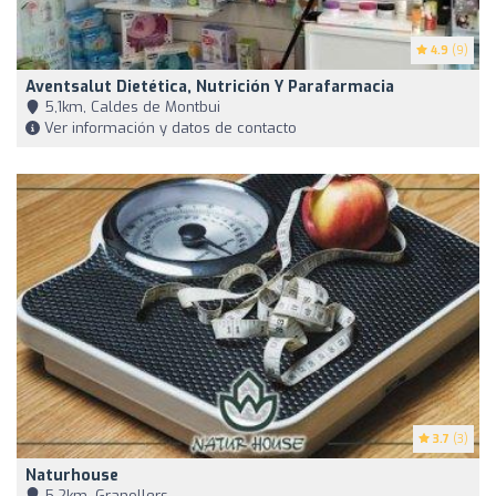
4.9
(9)
Aventsalut Dietética, Nutrición Y Parafarmacia
5,1km, Caldes de Montbui
Ver información y datos de contacto
3.7
(3)
Naturhouse
5,2km, Granollers