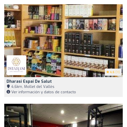
4.6
(11)
Dharasi Espai De Salut
4,6km, Mollet del Vallès
Ver información y datos de contacto