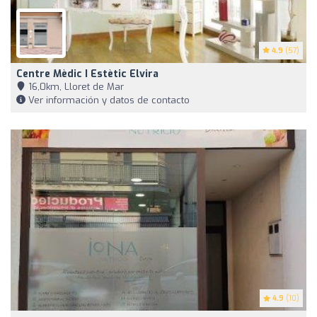
4.9
(57)
Centre Mèdic I Estètic Elvira
16,0km, Lloret de Mar
Ver información y datos de contacto
4.9
(10)