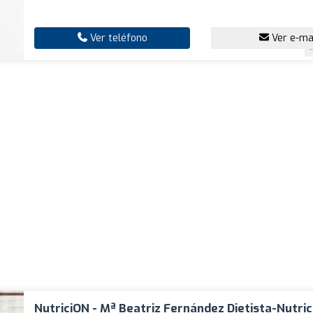
Ver teléfono
Ver e-ma
NutriciON - Mª Beatriz Fernández Dietista-Nutric