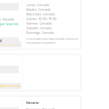
Lunes: Cerrado
Martes: Cerrado
Miércoles: Cerrado
Jueves: 10:30–19:30
a. Situada
Viernes: Cerrado
guir leyendo
Sábado: Cerrado
Domingo: Cerrado
El horario podría estar desactualizado. Contacta con
il
la empresa para comprobarlo.
5
(14 opiniones)
4.9
(14 opiniones)
Horario: