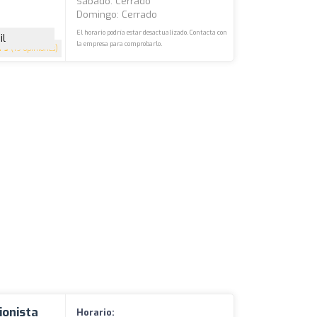
Sábado: Cerrado
Domingo: Cerrado
El horario podría estar desactualizado. Contacta con
il
la empresa para comprobarlo.
5
(19 opiniones)
ionista
Horario: