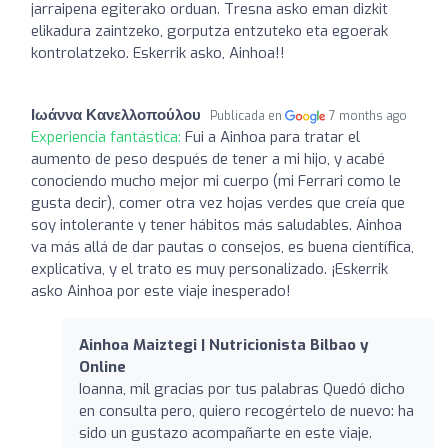
jarraipena egiterako orduan. Tresna asko eman dizkit
elikadura zaintzeko, gorputza entzuteko eta egoerak
kontrolatzeko. Eskerrik asko, Ainhoa!!
Ιωάννα Κανελλοπούλου
Publicada en
7 months ago
Experiencia fantástica:
Fui a Ainhoa para tratar el
aumento de peso después de tener a mi hijo, y acabé
conociendo mucho mejor mi cuerpo (mi Ferrari como le
gusta decir), comer otra vez hojas verdes que creía que
soy intolerante y tener hábitos más saludables. Ainhoa
va más allá de dar pautas o consejos, es buena científica,
explicativa, y el trato es muy personalizado. ¡Eskerrik
asko Ainhoa por este viaje inesperado!
Ainhoa Maiztegi | Nutricionista Bilbao y
Online
Ioanna, mil gracias por tus palabras Quedó dicho
en consulta pero, quiero recogértelo de nuevo: ha
sido un gustazo acompañarte en este viaje.