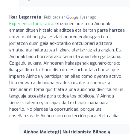
Iker Legarreta
Publicada en
1 year ago
Experiencia fantástica:
Gozamen hutsa da Ainhoak
ematen dituen hitzaldiak aditzea eta bertan parte hartzea
entzule aktibo gisa. Hizlari onaren erakusgarri da
jorratzen duen gaia askotariko entzuleriari aditzera
ematea eta helaraztea hizkera ulerterraz eta argian. Eta
Ainhoak badu horretarako sena eta aparteko gaitasuna.
Ez galdu aukera, Ainhoaren irakaspenak egunerokorako
ikasgai dira eta. Puro disfrute escuchar las charlas que
imparte Ainhoa y participar en ellas como oyente activo.
Una muestra de buena oradora es dar a conocer y
trasladar el tema que trata a una audiencia diversa en un
lenguaje accesible para todos los públicos. Y Ainhoa
tiene el talento y la capacidad extraordinaria para
hacerlo. No pierdas la oportunidad, porque las
enseñanzas de Ainhoa son una lección para el día a día.
Ainhoa Maiztegi | Nutricionista Bilbao y