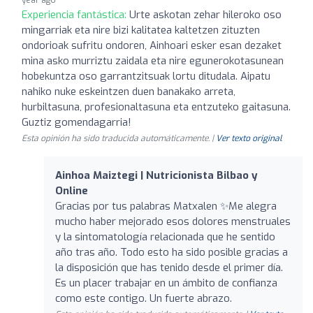
Experiencia fantástica:
Urte askotan zehar hileroko oso
mingarriak eta nire bizi kalitatea kaltetzen zituzten
ondorioak sufritu ondoren, Ainhoari esker esan dezaket
mina asko murriztu zaidala eta nire egunerokotasunean
hobekuntza oso garrantzitsuak lortu ditudala. Aipatu
nahiko nuke eskeintzen duen banakako arreta,
hurbiltasuna, profesionaltasuna eta entzuteko gaitasuna.
Guztiz gomendagarria!
Esta opinión ha sido traducida automáticamente. |
Ver texto original
Ainhoa Maiztegi | Nutricionista Bilbao y
Online
Gracias por tus palabras Matxalen ✨Me alegra
mucho haber mejorado esos dolores menstruales
y la sintomatología relacionada que he sentido
año tras año. Todo esto ha sido posible gracias a
la disposición que has tenido desde el primer día.
Es un placer trabajar en un ámbito de confianza
como este contigo. Un fuerte abrazo.