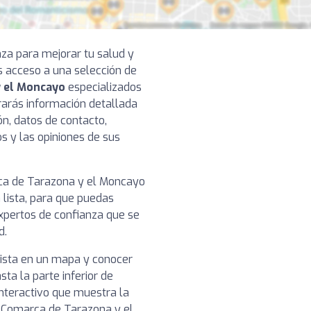
nza para mejorar tu salud y
s acceso a una selección de
y el Moncayo
especializados
trarás información detallada
ón, datos de contacto,
os y las opiniones de sus
rca de Tarazona y el Moncayo
 lista, para que puedas
xpertos de confianza que se
d.
nista en un mapa y conocer
sta la parte inferior de
nteractivo que muestra la
en Comarca de Tarazona y el