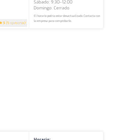
Sábado: 9:30–12:00
Domingo: Cerrado
El horario podría estar desactualizado. Contacta con
la empresa para comprobarlo.
5
(5 opiniones)
Horario: