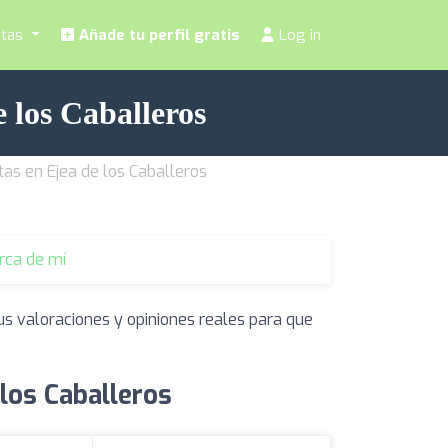
stas
Añade tu perfil gratis
Log in
e los Caballeros
stas en Ejea de los Caballeros
erca de mí
us valoraciones y opiniones reales para que
 los Caballeros