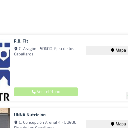
R.B. Fit
C. Aragón - 50600, Ejea de los
Mapa
Caballeros
Ver teléfono
UNNA Nutrición
C. Concepción Arenal 4 - 50600,
Mapa
Ejea de los Caballeros