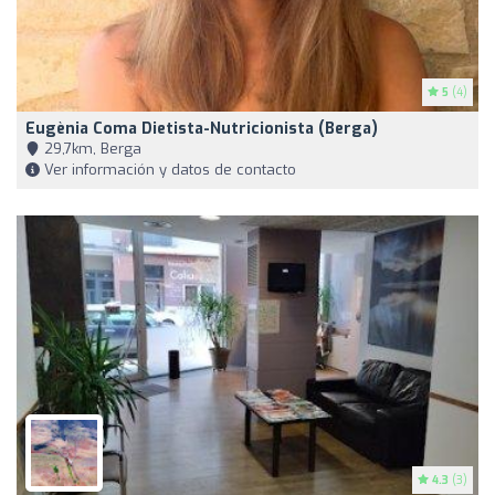
5
(4)
Eugènia Coma Dietista-Nutricionista (Berga)
29,7km, Berga
Ver información y datos de contacto
4.3
(3)