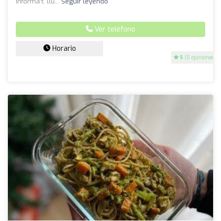
informa’t. llu...
Seguir leyendo
Ver teléfono
Horario
5
(5 opiniones)