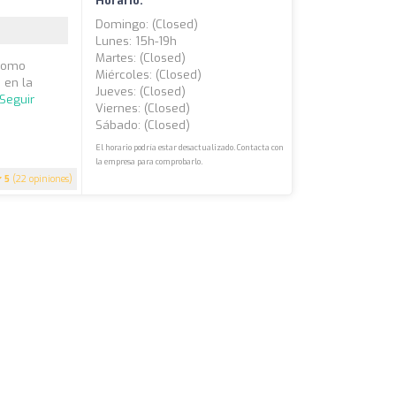
Horario:
Domingo: (closed)
Lunes: 15h-19h
Martes: (closed)
 como
Miércoles: (closed)
 en la
Jueves: (closed)
Seguir
Viernes: (closed)
Sábado: (closed)
El horario podría estar desactualizado. Contacta con
la empresa para comprobarlo.
5
(22 opiniones)