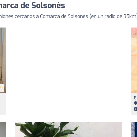
marca de Solsonès
niones cercanos a Comarca de Solsonès (en un radio de 35km
5)
E