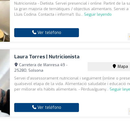
Nutricionista - Dietista. Servei presencial i online. Partint de la 
la gran majoria de temàtiques / objectius alimentaris. Servei a
Lluís Codina. Contacta i informa’t. llu...
Seguir leyendo
Ver teléfono
Laura Torres | Nutricionista
Carretera de Manresa 49 -
Mapa
25280, Solsona
Servei d'assessorament nutricional i seguiment (online o prese
qualsevol etapa de la vida. Alimentació saludable i educació nu
per millorar els hàbits alimentaris. - Pèrdua/guany...
Seguir ley
Ver teléfono