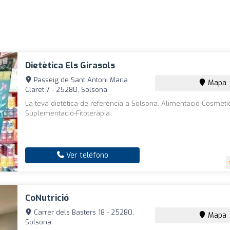
Dietètica Els Girasols
Passeig de Sant Antoni Maria
Mapa
Claret 7 - 25280, Solsona
La teva dietètica de referència a Solsona. Alimentació-Cosmèti
Suplementació-Fitoteràpia
Ver teléfono
CoNutrició
Carrer dels Basters 18 - 25280,
Mapa
Solsona