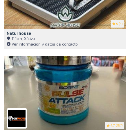
5
(3)
Naturhouse
11,1km, Xàtiva
Ver información y datos de contacto
4.7
(157)