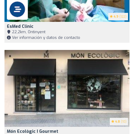
4.9
(122)
EsMed Clinic
22,2km, Ontinyent
Ver información y datos de contacto
4.8
(10)
Món Ecològic I Gourmet