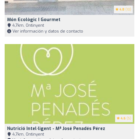
4.8
(10)
Món Ecològic I Gourmet
4,7km, Ontinyent
Ver información y datos de contacto
4.6
(5)
Nutrició Intel·ligent - Mª José Penadés Pérez
4,7km, Ontinyent