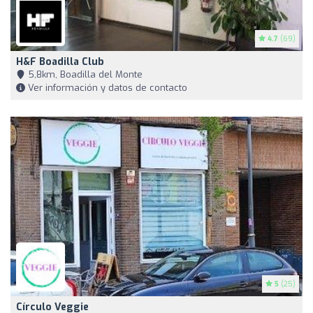
4.7
(69)
H&F Boadilla Club
5,8km, Boadilla del Monte
Ver información y datos de contacto
5
(25)
Círculo Veggie