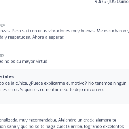
4.9
/5 (105 Opini
 ago
nzas. Pero salí con unas vibraciones muy buenas. Me escucharon 
a y respetuosa. Ahora a esperar.
ago
ad no es su mayor virtud
óstoles
do de la clínica. ¿Puede explicarme el motivo? No tenemos ningún
 es error. Si quieres comentármelo te dejo mi correo:
nalizada, muy recomendable, Alejandro un crack, siempre te
ión sana y que no sé te haga cuesta arriba, logrando excelentes