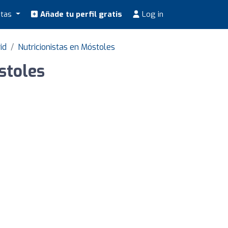
stas
Añade tu perfil gratis
Log in
id
Nutricionistas en Móstoles
óstoles