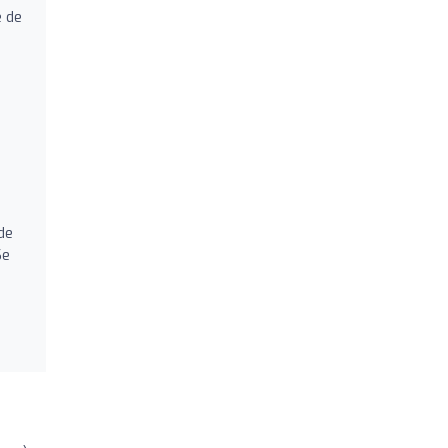
e de
a
de
Se