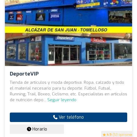
DeporteVIP
Tienda de artículos y moda deportiva. Ropa, calzado y todo
el material necesario para tu deporte. Fútbol, Futsal,
Running, Trail, Boxeo, Ciclismo, etc. Especialistas en artículos
de nutrición depo...
Seguir leyendo
Ver teléfono
Horario
4.9
(53 opiniones)