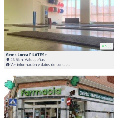
5
(5)
Gema Lorca PILATES+
26,5km, Valdepeñas
Ver información y datos de contacto