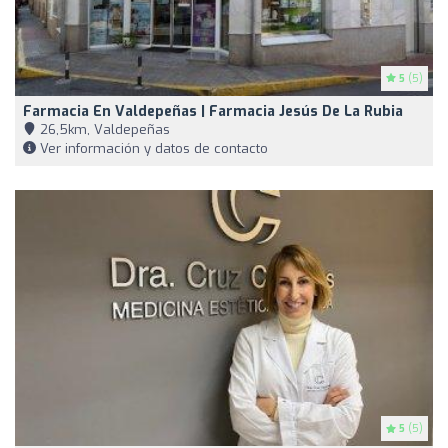
5
(5)
Farmacia En Valdepeñas | Farmacia Jesús De La Rubia
26,5km, Valdepeñas
Ver información y datos de contacto
5
(5)