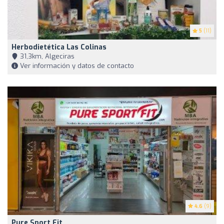
5
(11)
Herbodietética Las Colinas
31,3km, Algeciras
Ver información y datos de contacto
4.6
(9)
Pure Sport Fit