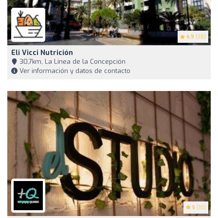
4.9
(38)
Eli Vicci Nutrición
30,7km, La Línea de la Concepción
Ver información y datos de contacto
5
(10)