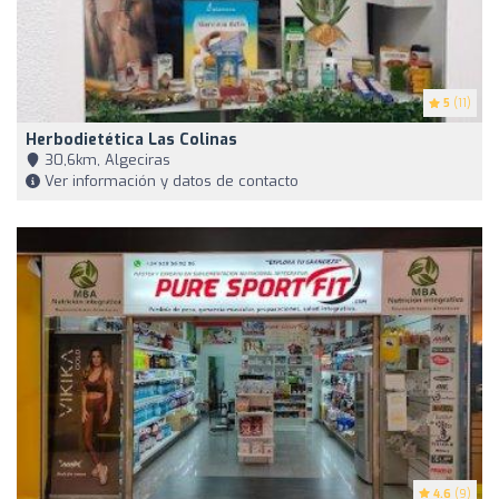
5
(11)
Herbodietética Las Colinas
30,6km, Algeciras
Ver información y datos de contacto
4.6
(9)