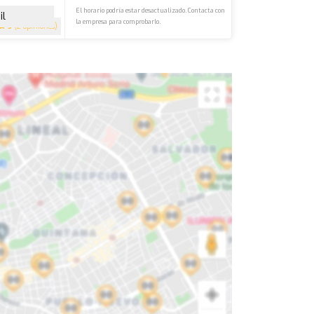
El horario podría estar desactualizado. Contacta con
il
la empresa para comprobarlo.
5
(2 opiniones)