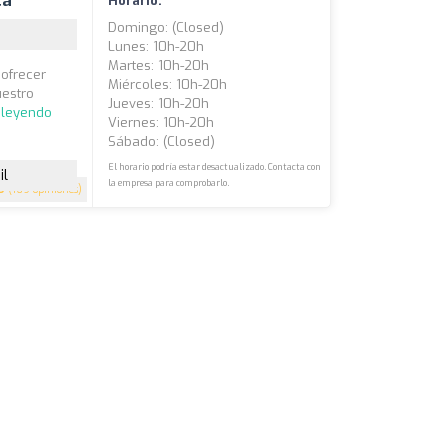
ca
Horario:
Domingo: (closed)
Lunes: 10h-20h
Martes: 10h-20h
 ofrecer
Miércoles: 10h-20h
uestro
Jueves: 10h-20h
 leyendo
Viernes: 10h-20h
Sábado: (closed)
El horario podría estar desactualizado. Contacta con
il
la empresa para comprobarlo.
9
(169 opiniones)