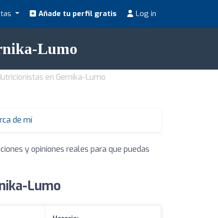
stas
Añade tu perfil gratis
Log in
ernika-Lumo
utricionistas en Gernika-Lumo
erca de mí
aciones y opiniones reales para que puedas
rnika-Lumo