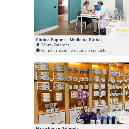
4.8
(3
Clínica Eupnea - Medicina Global
3,9km, Palamós
Ver información y datos de contacto
5
(
Naturhouse Palamós