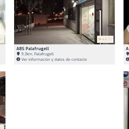
5)
4.6
(5)
ABS Palafrugell
A
9,3km, Palafrugell
Ver información y datos de contacto
2)