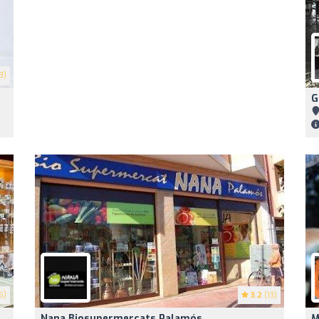
3)
G
5)
3.2
(13)
Nana Biosupermercats Palamós
M