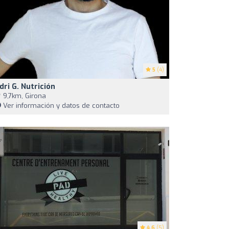
5
(4)
dri G. Nutrición
9,7km, Girona
Ver información y datos de contacto
4.6
(5)