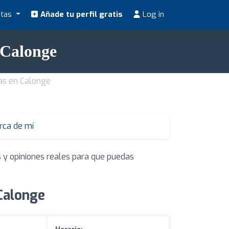
stas
Añade tu perfil gratis
Log in
 Calonge
tas en Calonge
erca de mí
s y opiniones reales para que puedas
 Calonge