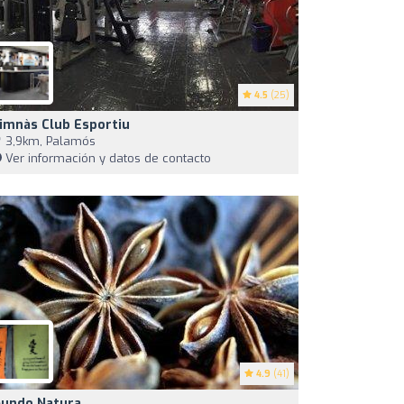
4.5
(25)
imnàs Club Esportiu
3,9km, Palamós
Ver información y datos de contacto
4.9
(41)
undo Natura