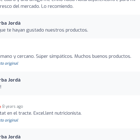
 fresco del mercado. Lo recomiendo.
rba Jordà
que te hayan gustado nuestros productos.
umano y cercano. Súper simpáticos. Muchos buenos productos.
to original
rba Jordà
!
8 years ago
at en el tracte. Excel.lent nutricionista.
to original
rba Jordà