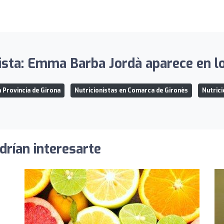
ista: Emma Barba Jordà aparece en lo
n Provincia de Girona
Nutricionistas en Comarca de Gironès
Nutrici
drían interesarte