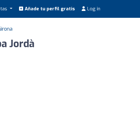
stas
Añade tu perfil gratis
Log in
Girona
ba Jordà