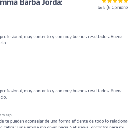
 Emma Barba Jordà:
5
/5 (6 Opinione
y profesional, muy contento y con muy buenos resultados. Buena
cio.
y profesional, muy contento y con muy buenos resultados. Buena
cio.
ars ago
de te pueden aconsejar de una forma eficiente de todo lo relacion
de cabra y una amiga me envio hacia Naturalya...encontré para mi